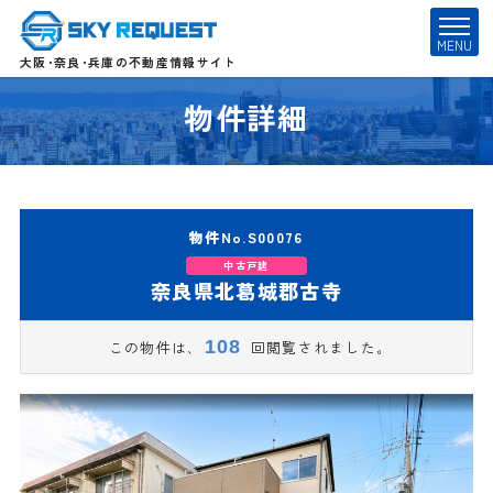
t
MENU
o
大阪･奈良･兵庫の不動産情報サイト
g
物件詳細
g
l
e
n
a
物件No.S00076
v
i
中古戸建
奈良県北葛城郡古寺
g
a
t
108
この物件は､
回閲覧されました｡
i
o
n