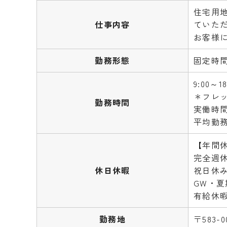
住宅用
仕事内容
ていた
お客様
勤務形態
固定時
9:00～
＊フレ
勤務時間
実働時間
平均勤務
【年間休
完全週
休日休暇
祝日休
GW・
有給休
勤務地
〒583-