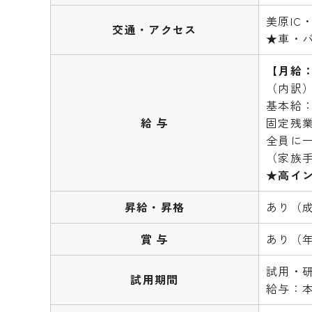
美原IC
交通・アクセス
★車・バ
【月給：
（内訳
基本給：
給 与
固定残
全員に
（家族
★高イ
昇給・昇格
あり（
賞 与
あり（年
試用・
試用期間
給与：本