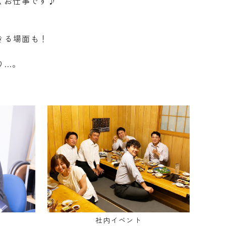
くお仕事です♪
きる場面も！
り…。
社内イベント