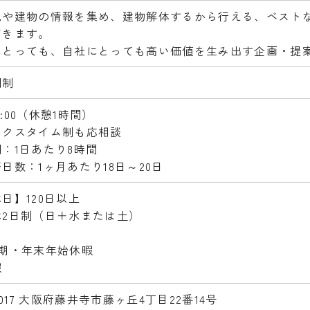
地や建物の情報を集め、建物解体するから行える、ベスト
だきます。
にとっても、自社にとっても高い価値を生み出す企画・提
間制
18:00（休憩1時間）
ックスタイム制も応相談
：1日あたり8時間
日数：1ヶ月あたり18日～20日
日】120日以上
休2日制（日＋水または土）
み
夏期・年末年始休暇
暇
0017 大阪府藤井寺市藤ヶ丘4丁目22番14号