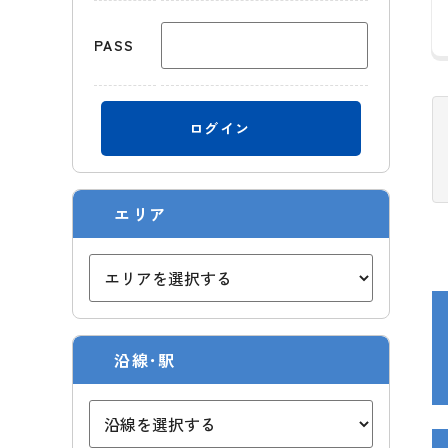
PASS
ログイン
エリア
沿線･駅