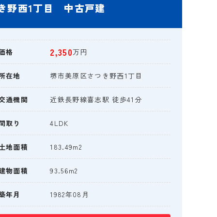
き野西1丁目 中古戸建
2,350
価格
万円
所在地
堺市美原区さつき野西1丁目
交通機関
近鉄長野線喜志駅 徒歩41分
間取り
4LDK
土地面積
183.49m2
建物面積
93.56m2
築年月
1982年08月