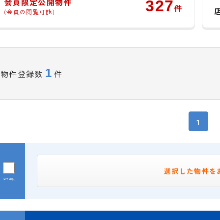
会員限定公開物件
327
件
(会員の閲覧可能)
1
物件登録数
件
1
選択した物件を
全て選択